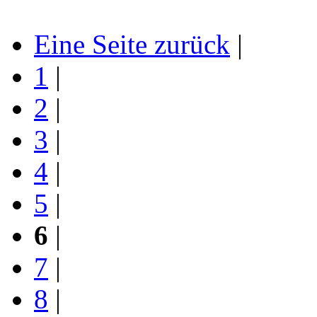
Eine Seite zurück
|
1
|
2
|
3
|
4
|
5
|
6
|
7
|
8
|